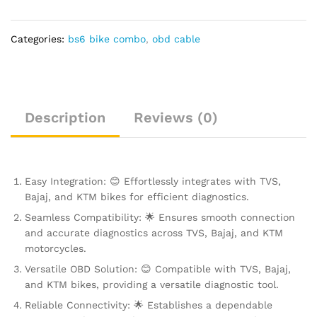
and
KTM
Motorcycle
Categories:
bs6 bike combo
,
obd cable
quantity
Description
Reviews (0)
Easy Integration: 😊 Effortlessly integrates with TVS,
Bajaj, and KTM bikes for efficient diagnostics.
Seamless Compatibility: 🌟 Ensures smooth connection
and accurate diagnostics across TVS, Bajaj, and KTM
motorcycles.
Versatile OBD Solution: 😊 Compatible with TVS, Bajaj,
and KTM bikes, providing a versatile diagnostic tool.
Reliable Connectivity: 🌟 Establishes a dependable