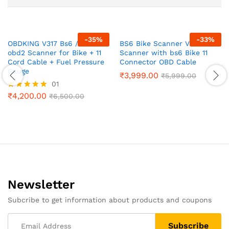
-
35
%
-
33
%
OBDKING V317 Bs6 /Bs7
BS6 Bike Scanner V311 OBD
obd2 Scanner for Bike + 11
Scanner with bs6 Bike 11
Cord Cable + Fuel Pressure
Connector OBD Cable
Gauge
₹
3,999.00
₹
5,999.00
01
₹
4,200.00
Rated
₹
6,500.00
5.00
out of 5
Newsletter
Subcribe to get information about products and coupons