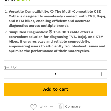
Status:
In stock
Versatile Compatibility: 😊 The Multi-Compatible OBD
Cable is designed to seamlessly connect with TVS, Bajaj,
and KTM bikes, enabling efficient and accurate
diagnostics across multiple brands.
Simplified Diagnostics: 🌟 This OBD cable offers a
convenient solution for diagnosing TVS, Bajaj, and KTM
bikes. It ensures easy and reliable connectivity,
empowering users to efficiently troubleshoot issues and
optimize the performance of their motorcycles.
Quantity:
Bs6
Obd
Cable
compatible
Add to cart
with
TVS
,
Bajaj
Compare
Wishlist