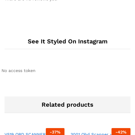
See It Styled On Instagram
No access token
Related products
-
37
%
-
42
%
V519 OBD SCANNER + 11
3001 Obd Scanner w/t 11